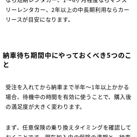
リーレンタカー、2年以上の中長期利用ならカー
リースが目安になります。
納車待ち期間中にやっておくべき5つのこ
と
受注を入れてから納車まで半年〜1年以上かかる
初めての方
場合、待機中の時間を有効に使うことで、購入後
の満足度が大きく変わります。
マンスリーレンタカーとは
プラン・料金
配車・引取について
まず、任意保険の乗り換えタイミングを確認して
料金シミュレーター
保険/補償について
車種から選ぶ
おくことです。現在加入中の保険の満期と、納車