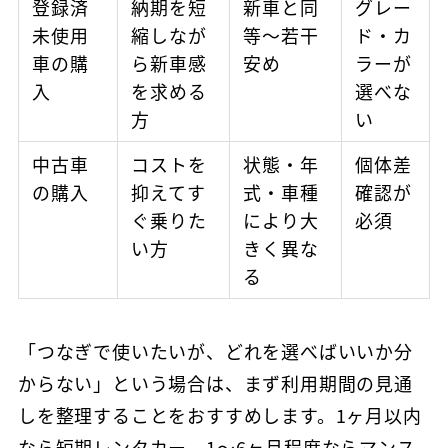
登録済
納期を短
新車と同
グレー
未使用
縮しなが
等〜若干
ド・カ
車の購
ら新車感
安め
ラーが
入
を求める
選べな
方
い
中古車
コストを
状態・年
個体差
の購入
抑えてす
式・車種
確認が
ぐ乗りた
により大
必須
い方
きく異な
る
「つなぎで使いたいが、どれを選べばいいか分
からない」という場合は、まず利用期間の見通
しを整理することをおすすめします。1ヶ月以内
なら短期レンタカー、1〜6ヶ月程度ならマンス