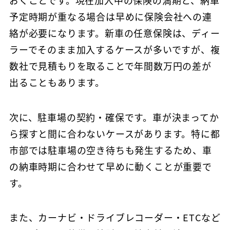
マンスリープラン
予定時期が重なる場合は早めに保険会社への連
事故・故障について
軽ミニクラス
ウィークリープラン
高年式車両
絡が必要になります。新車の任意保険は、ディー
よくある質問
軽ワゴンクラス
ラーでそのまま加入するケースが多いですが、複
長期レンタカー
高年式レンタカー
軽ボックスクラス
エリアから探す
数社で見積もりを取ることで年間数万円の差が
空港配車・引取プラン
出ることもあります。
軽バンクラス
東京都
法人向け
コンパクトクラス
神奈川県
次に、駐車場の契約・確保です。車が決まってか
法人向けレンタカー
ハイブリッドクラス
千葉県
ら探すと間に合わないケースがあります。特に都
市部では駐車場の空き待ちも発生するため、車
トヨタハイブリッドクラス
埼玉県
の納車時期に合わせて早めに動くことが重要で
コンパクトミニバンクラス
大分県
す。
ミニバンクラス
また、カーナビ・ドライブレコーダー・ETCなど
トヨタミニバンクラス