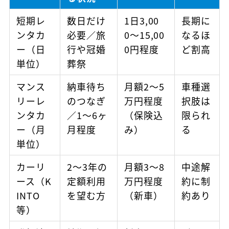
短期レ
数日だけ
1日3,00
長期に
ンタカ
必要／旅
0〜15,00
なるほ
ー（日
行や冠婚
0円程度
ど割高
単位）
葬祭
マンス
納車待ち
月額2〜5
車種選
リーレ
のつなぎ
万円程度
択肢は
ンタカ
／1〜6ヶ
（保険込
限られ
ー（月
月程度
み）
る
単位）
カーリ
2〜3年の
月額3〜8
中途解
ース（K
定額利用
万円程度
約に制
INTO
を望む方
（新車）
約あり
等）