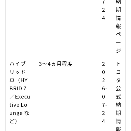
7-
納
2
期
4
情
報
ペ
ー
ジ
ハイブ
3～4ヵ月程度
2
ト
リッド
0
ヨ
車（HY
2
タ
BRID Z
6-
公
／Execu
0
式
tive Lo
7-
納
unge な
2
期
ど）
4
情
報