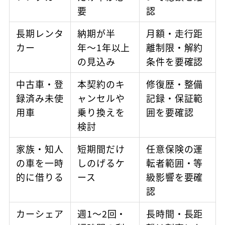
要
認
長期レンタ
納期が半
月額・走行距
カー
年〜1年以上
離制限・解約
の見込み
条件を要確認
中古車・登
本契約のキ
修復歴・整備
録済み未使
ャンセルや
記録・保証範
用車
乗り換えを
囲を要確認
検討
家族・知人
短期間だけ
任意保険の運
の車を一時
しのげるケ
転者範囲・等
的に借りる
ース
級影響を要確
認
カーシェア
週1〜2回・
長時間・長距