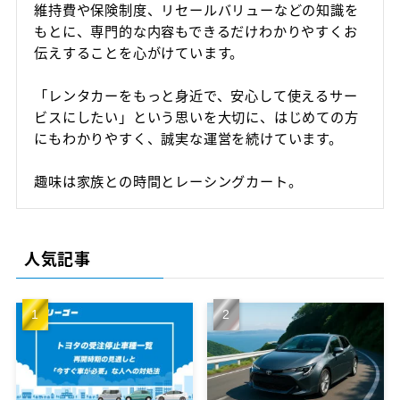
維持費や保険制度、リセールバリューなどの知識を
マンスリープラン
もとに、専門的な内容もできるだけわかりやすくお
事故・故障について
軽ミニクラス
伝えすることを心がけています。
ウィークリープラン
高年式車両
よくある質問
軽ワゴンクラス
長期レンタカー
高年式レンタカー
「レンタカーをもっと身近で、安心して使えるサー
軽ボックスクラス
エリアから探す
ビスにしたい」という思いを大切に、はじめての方
空港配車・引取プラン
にもわかりやすく、誠実な運営を続けています。
軽バンクラス
東京都
法人向け
趣味は家族との時間とレーシングカート。
コンパクトクラス
神奈川県
法人向けレンタカー
ハイブリッドクラス
千葉県
人気記事
トヨタハイブリッドクラス
埼玉県
コンパクトミニバンクラス
大分県
ミニバンクラス
トヨタミニバンクラス