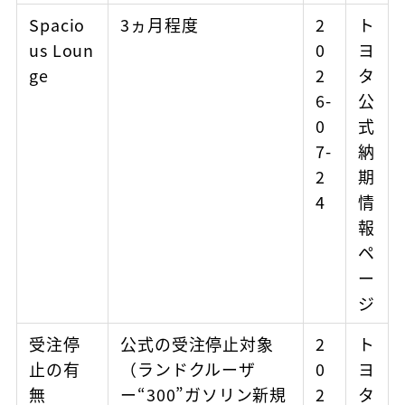
Spacio
3ヵ月程度
2
ト
us Loun
0
ヨ
ge
2
タ
6-
公
0
式
7-
納
2
期
4
情
報
ペ
ー
ジ
受注停
公式の受注停止対象
2
ト
止の有
（ランドクルーザ
0
ヨ
無
ー“300”ガソリン新規
2
タ