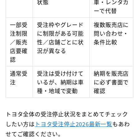
状態
車・レンタカ
ーで代替
一部受
受注枠やグレード
複数販売店に
注制限
に制限がある可能
問い合わせ・
／販売
性／店舗ごとに状
条件比較
店要確
況が異なる
認
通常受
受注は受け付けて
納期を販売店
注
いるが、納期は車
に必ず書面で
種・地域で変動
確認
トヨタ全体の受注停止状況をまとめてチェック
したい方は
トヨタ受注停止2026最新一覧
もあわ
せてご確認ください。