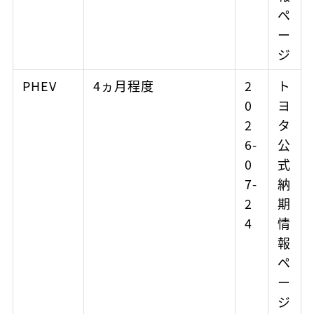
ペ
ー
ジ
PHEV
4ヵ月程度
2
ト
0
ヨ
2
タ
6-
公
0
式
7-
納
2
期
4
情
報
ペ
ー
ジ