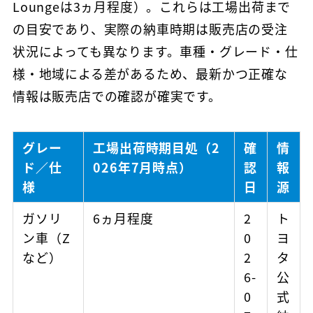
Loungeは3ヵ月程度）。これらは工場出荷まで
の目安であり、実際の納車時期は販売店の受注
状況によっても異なります。車種・グレード・仕
様・地域による差があるため、最新かつ正確な
情報は販売店での確認が確実です。
グレー
工場出荷時期目処（2
確
情
ド／仕
026年7月時点）
認
報
様
日
源
ガソリ
6ヵ月程度
2
ト
ン車（Z
0
ヨ
など）
2
タ
6-
公
0
式