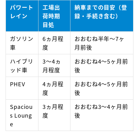
パワート
工場出
納車までの目安（登
レイン
荷時期
録・手続き含む）
目処
ガソリン
6ヵ月程
おおむね半年〜7ヶ
車
度
月前後
ハイブリ
3～4ヵ
おおむね4〜5ヶ月前
ッド車
月程度
後
PHEV
4ヵ月程
おおむね4〜5ヶ月前
度
後
Spaciou
3ヵ月程
おおむね3〜4ヶ月前
s Loung
度
後
e