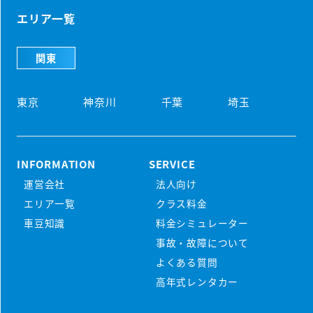
エリア一覧
関東
東京
神奈川
千葉
埼玉
INFORMATION
SERVICE
運営会社
法人向け
初めての方
エリア一覧
クラス料金
マンスリーレンタカーとは
車豆知識
料金シミュレーター
プラン・料金
事故・故障について
配車・引取について
料金シミュレーター
よくある質問
保険/補償について
車種から選ぶ
高年式レンタカー
マンスリープラン
事故・故障について
軽ミニクラス