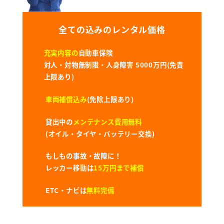
全ての込みのレンタル価格
充実内容の
自動車保険
対人・対物無制限・人身障害 5000万円(免責
上限あり)
車両補償込み
(免除上限あり)
貸出中の
メンテナンス費用無料
(オイル・タイヤ・バッテリー交換)
もしもの事故・故障に！
レッカー移動は
15万円まで補償
ETC・ナビは
無料完備