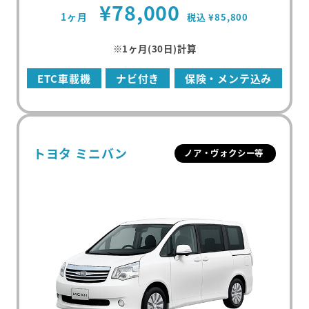
¥78,000
1ヶ月
税込 ¥85,800
※1ヶ月(30日)計算
ETC車載機
ナビ付き
保険・メンテ込み
トヨタ ミニバン
ノア・ヴォクシー等