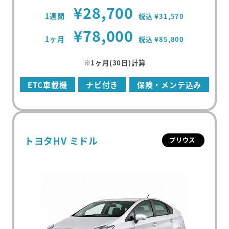
¥28,700
1週間
税込 ¥31,570
¥78,000
1ヶ月
税込 ¥85,800
※1ヶ月(30日)計算
ETC車載機
ナビ付き
保険・メンテ込み
トヨタHV ミドル
プリウス