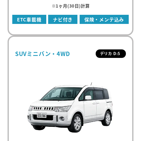
※1ヶ月(30日)計算
ETC車載機
ナビ付き
保険・メンテ込み
SUVミニバン・4WD
デリカ D:5