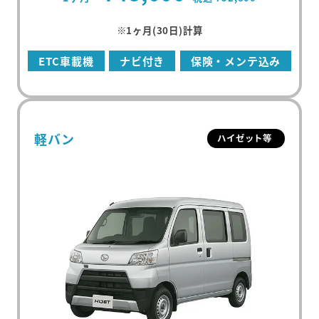
※1ヶ月(30日)計算
ETC車載機
ナビ付き
保険・メンテ込み
軽バン
ハイゼット等