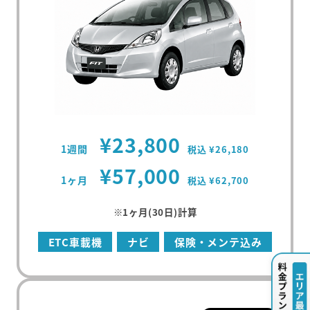
¥23,800
1週間
税込 ¥26,180
¥57,000
1ヶ月
税込 ¥62,700
※1ヶ月(30日)計算
ETC車載機
ナビ
保険・メンテ込み