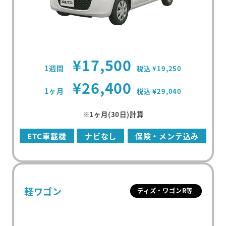
¥17,500
1週間
税込 ¥19,250
¥26,400
1ヶ月
税込 ¥29,040
※1ヶ月(30日)計算
ETC車載機
ナビなし
保険・メンテ込み
軽ワゴン
ディズ・ワゴンR等