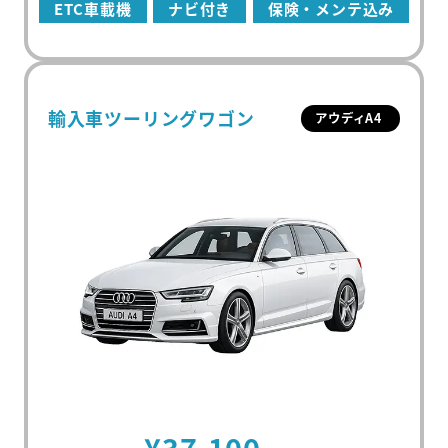
ETC車載機
ナビ付き
保険・メンテ込み
輸入車ツーリングワゴン
アウディA4
初めての方
マンスリーレンタカーとは
プラン・料金
配車・引取について
料金シミュレーター
¥37,100
保険/補償について
車種から選ぶ