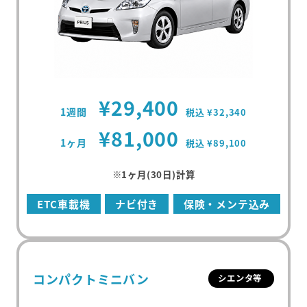
¥29,400
1週間
税込 ¥32,340
¥81,000
1ヶ月
税込 ¥89,100
※1ヶ月(30日)計算
ETC車載機
ナビ付き
保険・メンテ込み
コンパクトミニバン
シエンタ等