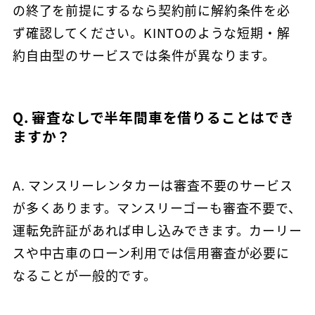
の終了を前提にするなら契約前に解約条件を必
マンスリープラン
事故・故障について
軽ミニクラス
ず確認してください。KINTOのような短期・解
ウィークリープラン
高年式車両
約自由型のサービスでは条件が異なります。
よくある質問
軽ワゴンクラス
長期レンタカー
高年式レンタカー
軽ボックスクラス
エリアから探す
空港配車・引取プラン
Q. 審査なしで半年間車を借りることはでき
軽バンクラス
東京都
ますか？
法人向け
コンパクトクラス
神奈川県
法人向けレンタカー
ハイブリッドクラス
千葉県
A. マンスリーレンタカーは審査不要のサービス
が多くあります。マンスリーゴーも審査不要で、
トヨタハイブリッドクラス
埼玉県
運転免許証があれば申し込みできます。カーリー
コンパクトミニバンクラス
大分県
スや中古車のローン利用では信用審査が必要に
ミニバンクラス
なることが一般的です。
トヨタミニバンクラス