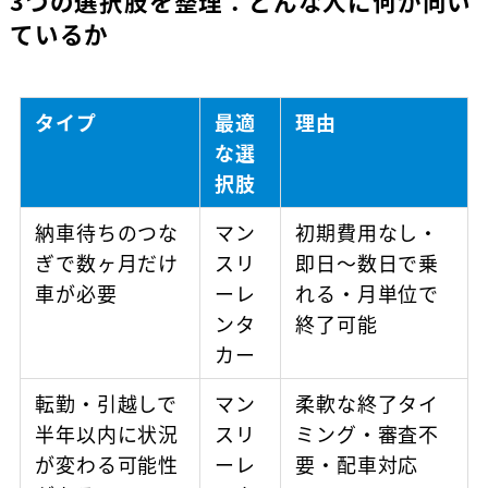
3つの選択肢を整理：どんな人に何が向い
ているか
タイプ
最適
理由
な選
択肢
納車待ちのつな
マン
初期費用なし・
ぎで数ヶ月だけ
スリ
即日〜数日で乗
車が必要
ーレ
れる・月単位で
ンタ
終了可能
カー
転勤・引越しで
マン
柔軟な終了タイ
半年以内に状況
スリ
ミング・審査不
が変わる可能性
ーレ
要・配車対応