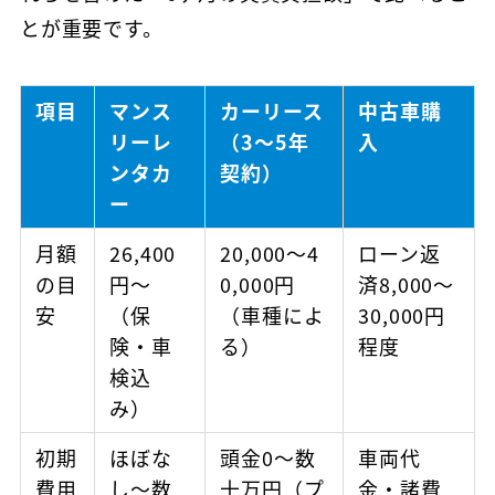
とが重要です。
項目
マンス
カーリース
中古車購
リーレ
（3〜5年
入
ンタカ
契約）
ー
月額
26,400
20,000〜4
ローン返
の目
円〜
0,000円
済8,000〜
安
（保
（車種によ
30,000円
険・車
る）
程度
検込
み）
初期
ほぼな
頭金0〜数
車両代
費用
し〜数
十万円（プ
金・諸費