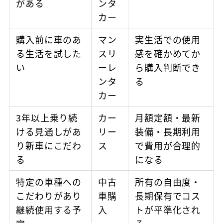
がある
ンタ
カー
購入前に車のあ
マン
実生活での使用
る生活を試した
スリ
感を確かめてか
い
ーレ
ら購入判断でき
ンタ
る
カー
3年以上乗り続
カー
月額定額・最新
ける見通しがあ
リー
装備・長期利用
り新車にこだわ
ス
で費用が合理的
る
になる
特定の車種への
中古
所有の自由度・
こだわりがあり
車購
長期保有でコス
継続使用する予
入
トが平準化され