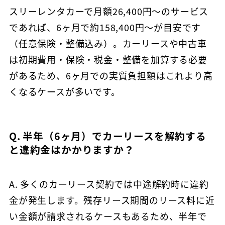
スリーレンタカーで月額26,400円〜のサービス
であれば、6ヶ月で約158,400円〜が目安です
（任意保険・整備込み）。カーリースや中古車
は初期費用・保険・税金・整備を加算する必要
があるため、6ヶ月での実質負担額はこれより高
くなるケースが多いです。
Q. 半年（6ヶ月）でカーリースを解約する
と違約金はかかりますか？
初めての方
マンスリーレンタカーとは
A. 多くのカーリース契約では中途解約時に違約
プラン・料金
金が発生します。残存リース期間のリース料に近
配車・引取について
料金シミュレーター
い金額が請求されるケースもあるため、半年で
保険/補償について
車種から選ぶ