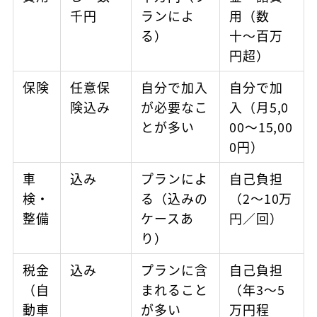
千円
ランによ
用（数
る）
十〜百万
円超）
保険
任意保
自分で加入
自分で加
険込み
が必要なこ
入（月5,0
とが多い
00〜15,00
0円）
車
込み
プランによ
自己負担
検・
る（込みの
（2〜10万
整備
ケースあ
円／回）
り）
税金
込み
プランに含
自己負担
（自
まれること
（年3〜5
動車
が多い
万円程