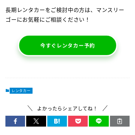
マンスリープラン
長期レンタカーをご検討中の方は、マンスリー
事故・故障について
軽ミニクラス
ウィークリープラン
高年式車両
ゴーにお気軽にご相談ください！
よくある質問
軽ワゴンクラス
長期レンタカー
高年式レンタカー
軽ボックスクラス
エリアから探す
空港配車・引取プラン
今すぐレンタカー予約
軽バンクラス
東京都
法人向け
コンパクトクラス
神奈川県
法人向けレンタカー
ハイブリッドクラス
千葉県
トヨタハイブリッドクラス
埼玉県
レンタカー
コンパクトミニバンクラス
大分県
よかったらシェアしてね！
ミニバンクラス
トヨタミニバンクラス