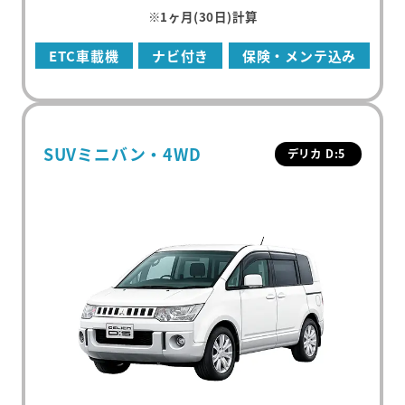
※1ヶ月(30日)計算
ETC車載機
ナビ付き
保険・メンテ込み
SUVミニバン・4WD
デリカ D:5