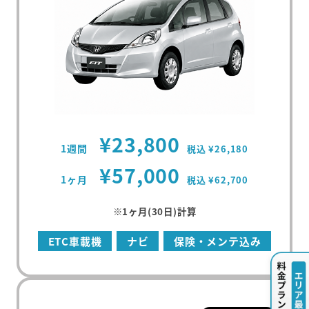
¥23,800
1週間
税込 ¥26,180
¥57,000
1ヶ月
税込 ¥62,700
※1ヶ月(30日)計算
ETC車載機
ナビ
保険・メンテ込み