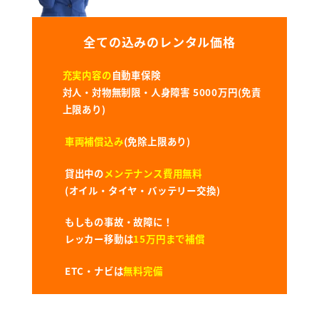
全ての込みのレンタル価格
充実内容の
自動車保険
対人・対物無制限・人身障害 5000万円(免責
上限あり)
車両補償込み
(免除上限あり)
貸出中の
メンテナンス費用無料
(オイル・タイヤ・バッテリー交換)
もしもの事故・故障に！
レッカー移動は
15万円まで補償
ETC・ナビは
無料完備