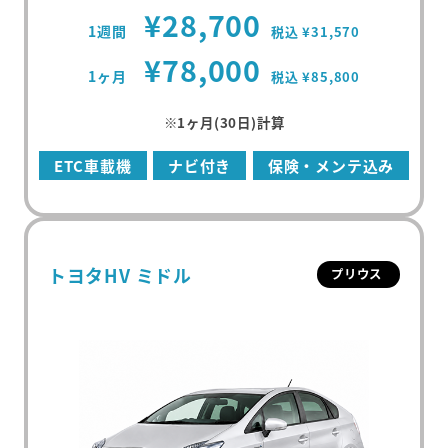
¥28,700
1週間
税込 ¥31,570
¥78,000
1ヶ月
税込 ¥85,800
※1ヶ月(30日)計算
ETC車載機
ナビ付き
保険・メンテ込み
トヨタHV ミドル
プリウス