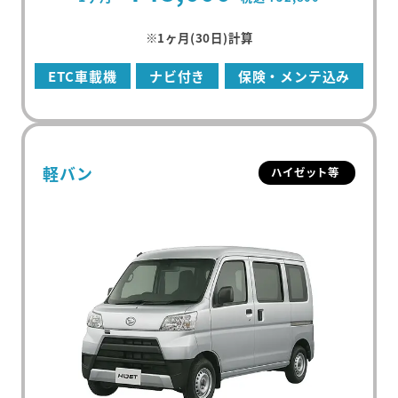
※1ヶ月(30日)計算
ETC車載機
ナビ付き
保険・メンテ込み
軽バン
ハイゼット等