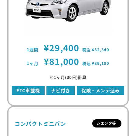
¥29,400
1週間
税込 ¥32,340
¥81,000
1ヶ月
税込 ¥89,100
※1ヶ月(30日)計算
ETC車載機
ナビ付き
保険・メンテ込み
コンパクトミニバン
シエンタ等