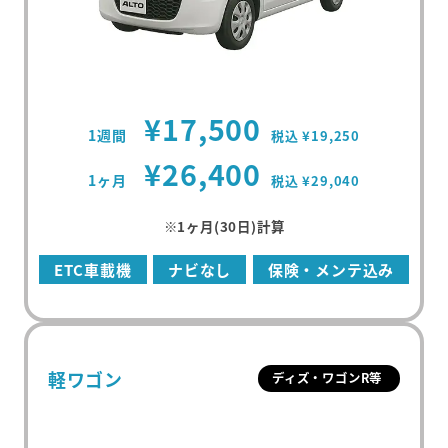
¥17,500
1週間
税込 ¥19,250
¥26,400
1ヶ月
税込 ¥29,040
※1ヶ月(30日)計算
ETC車載機
ナビなし
保険・メンテ込み
軽ワゴン
ディズ・ワゴンR等