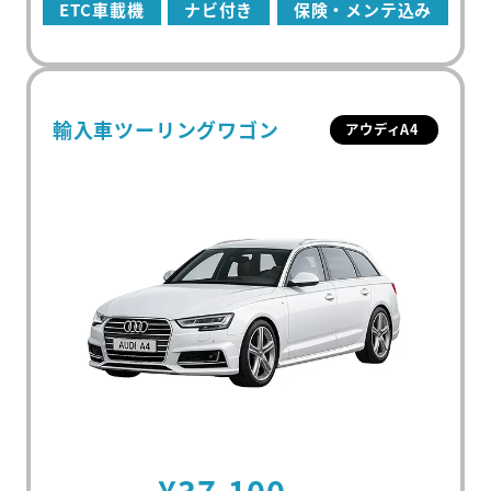
ETC車載機
ナビ付き
保険・メンテ込み
輸入車ツーリングワゴン
アウディA4
初めての方
マンスリーレンタカーとは
プラン・料金
配車・引取について
料金シミュレーター
¥37,100
保険/補償について
車種から選ぶ