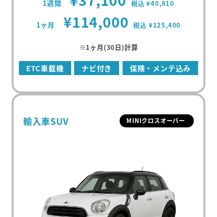
1週間
税込 ¥40,810
マンスリープラン
¥114,000
事故・故障について
軽ミニクラス
1ヶ月
税込 ¥125,400
ウィークリープラン
高年式車両
よくある質問
軽ワゴンクラス
※1ヶ月(30日)計算
長期レンタカー
高年式レンタカー
軽ボックスクラス
エリアから探す
ETC車載機
ナビ付き
保険・メンテ込み
空港配車・引取プラン
軽バンクラス
東京都
法人向け
コンパクトクラス
神奈川県
法人向けレンタカー
輸入車SUV
MINIクロスオーバー
ハイブリッドクラス
千葉県
トヨタハイブリッドクラス
埼玉県
コンパクトミニバンクラス
大分県
ミニバンクラス
トヨタミニバンクラス