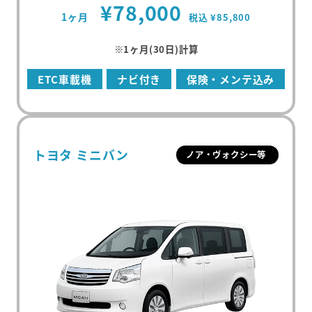
¥78,000
1ヶ月
税込 ¥85,800
※1ヶ月(30日)計算
ETC車載機
ナビ付き
保険・メンテ込み
トヨタ ミニバン
ノア・ヴォクシー等