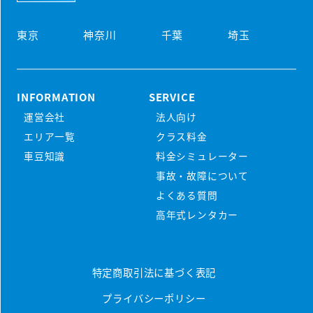
東京
神奈川
千葉
埼玉
INFORMATION
SERVICE
運営会社
法人向け
初めての方
エリア一覧
クラス料金
マンスリーレンタカーとは
車豆知識
料金シミュレーター
プラン・料金
事故・故障について
配車・引取について
料金シミュレーター
よくある質問
保険/補償について
車種から選ぶ
高年式レンタカー
マンスリープラン
事故・故障について
軽ミニクラス
ウィークリープラン
高年式車両
よくある質問
軽ワゴンクラス
特定商取引法に基づく表記
長期レンタカー
高年式レンタカー
プライバシーポリシー
軽ボックスクラス
エリアから探す