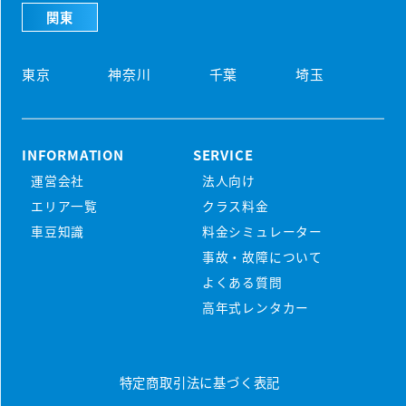
関東
東京
神奈川
千葉
埼玉
INFORMATION
SERVICE
運営会社
法人向け
初めての方
エリア一覧
クラス料金
マンスリーレンタカーとは
車豆知識
料金シミュレーター
プラン・料金
事故・故障について
配車・引取について
料金シミュレーター
よくある質問
保険/補償について
車種から選ぶ
高年式レンタカー
マンスリープラン
事故・故障について
軽ミニクラス
ウィークリープラン
高年式車両
よくある質問
軽ワゴンクラス
特定商取引法に基づく表記
長期レンタカー
高年式レンタカー