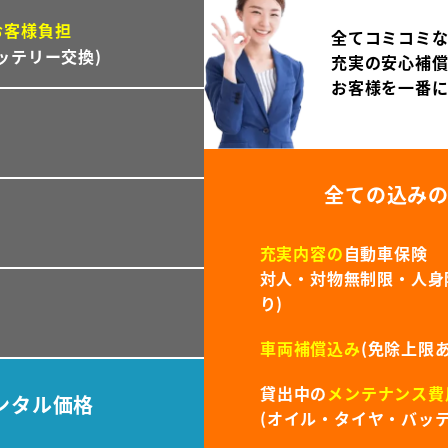
お客様負担
全てコミコミ
ッテリー交換)
充実の安心補
お客様を一番
全ての込み
充実内容の
自動車保険
対人・対物無制限・人身障
り)
車両補償込み
(免除上限あ
貸出中の
メンテナンス費
ンタル価格
(オイル・タイヤ・バッテ