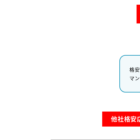
格安
マン
他社格安