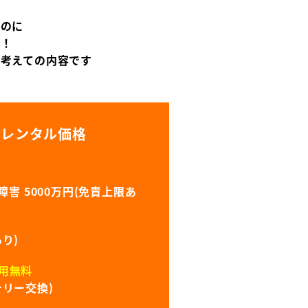
なのに
償！
に考えての内容です
のレンタル価格
害 5000万円(免責上限あ
り)
用無料
リー交換)