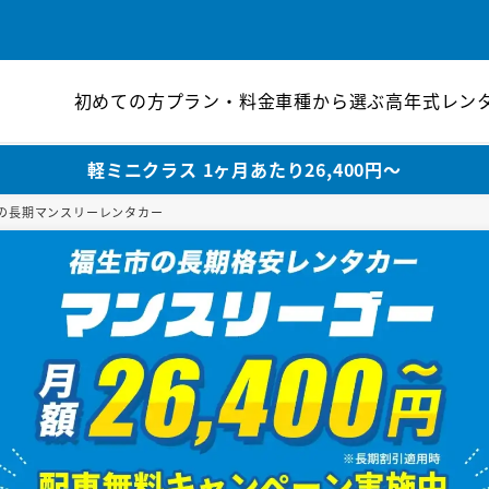
初めての方
プラン・料金
車種から選ぶ
高年式レン
軽ミニクラス 1ヶ月あたり26,400円〜
の長期マンスリーレンタカー