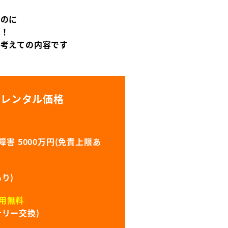
なのに
償！
に考えての内容です
のレンタル価格
害 5000万円(免責上限あ
り)
用無料
リー交換)