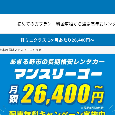
初めての方
プラン・料金
車種から選ぶ
高年式レン
軽ミニクラス 1ヶ月あたり26,400円〜
野市の長期マンスリーレンタカー