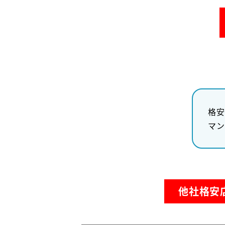
格安
マン
他社格安