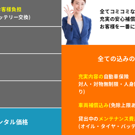
お客様負担
全てコミコミ
ッテリー交換)
充実の安心補
お客様を一番
全ての込み
充実内容の
自動車保険
対人・対物無制限・人身障
り)
車両補償込み
(免除上限あ
貸出中の
メンテナンス費
ンタル価格
(オイル・タイヤ・バッテ