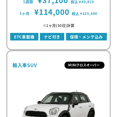
1週間
税込 ¥40,810
マンスリープラン
¥114,000
事故・故障について
軽ミニクラス
1ヶ月
税込 ¥125,400
ウィークリープラン
高年式車両
よくある質問
軽ワゴンクラス
※1ヶ月(30日)計算
長期レンタカー
高年式レンタカー
軽ボックスクラス
エリアから探す
ETC車載機
ナビ付き
保険・メンテ込み
空港配車・引取プラン
軽バンクラス
東京都
法人向け
コンパクトクラス
神奈川県
法人向けレンタカー
輸入車SUV
MINIクロスオーバー
ハイブリッドクラス
千葉県
トヨタハイブリッドクラス
埼玉県
コンパクトミニバンクラス
大分県
ミニバンクラス
トヨタミニバンクラス