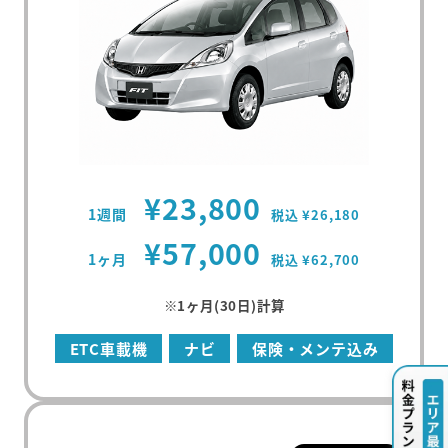
¥23,800
1週間
税込 ¥26,180
¥57,000
1ヶ月
税込 ¥62,700
※1ヶ月(30日)計算
ETC車載機
ナビ
保険・メンテ込み