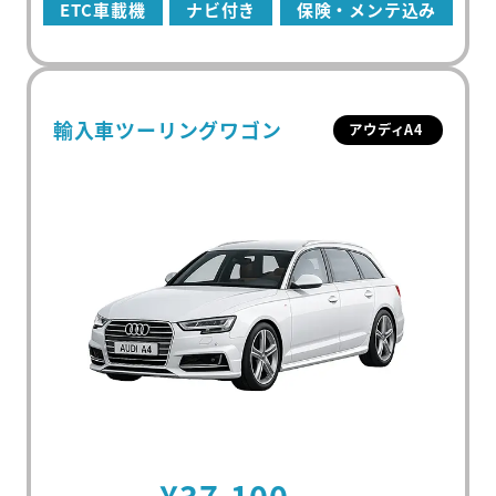
ETC車載機
ナビ付き
保険・メンテ込み
輸入車ツーリングワゴン
アウディA4
初めての方
マンスリーレンタカーとは
プラン・料金
配車・引取について
料金シミュレーター
¥37,100
保険/補償について
車種から選ぶ