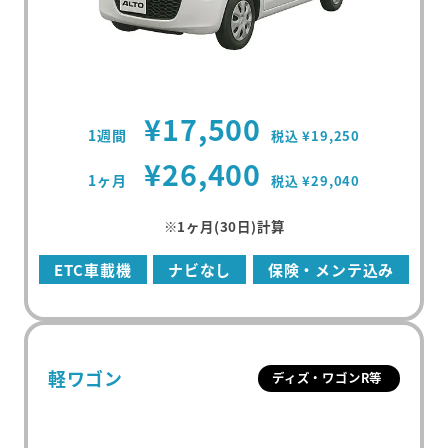
¥17,500
1週間
税込 ¥19,250
¥26,400
1ヶ月
税込 ¥29,040
※1ヶ月(30日)計算
ETC車載機
ナビなし
保険・メンテ込み
軽ワゴン
ディズ・ワゴンR等