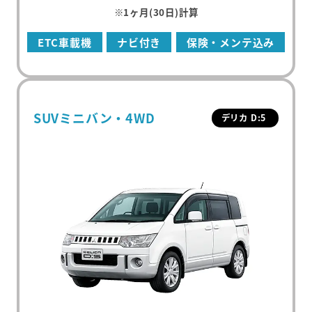
※1ヶ月(30日)計算
ETC車載機
ナビ付き
保険・メンテ込み
SUVミニバン・4WD
デリカ D:5