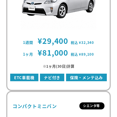
¥29,400
1週間
税込 ¥32,340
¥81,000
1ヶ月
税込 ¥89,100
※1ヶ月(30日)計算
ETC車載機
ナビ付き
保険・メンテ込み
コンパクトミニバン
シエンタ等