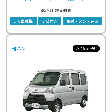
※1ヶ月(30日)計算
ETC車載機
ナビ付き
保険・メンテ込み
軽バン
ハイゼット等