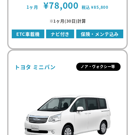
¥78,000
1ヶ月
税込 ¥85,800
※1ヶ月(30日)計算
ETC車載機
ナビ付き
保険・メンテ込み
トヨタ ミニバン
ノア・ヴォクシー等