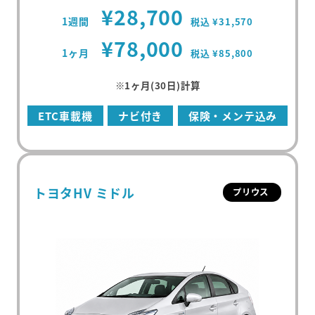
¥28,700
1週間
税込 ¥31,570
¥78,000
1ヶ月
税込 ¥85,800
※1ヶ月(30日)計算
ETC車載機
ナビ付き
保険・メンテ込み
トヨタHV ミドル
プリウス