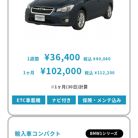
¥36,400
1週間
税込 ¥40,040
¥102,000
1ヶ月
税込 ¥112,200
※1ヶ月(30日)計算
ETC車載機
ナビ付き
保険・メンテ込み
輸入車コンパクト
BMW1シリーズ