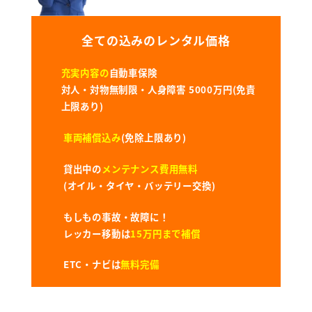
全ての込みのレンタル価格
充実内容の
自動車保険
対人・対物無制限・人身障害 5000万円(免責
上限あり)
車両補償込み
(免除上限あり)
貸出中の
メンテナンス費用無料
(オイル・タイヤ・バッテリー交換)
もしもの事故・故障に！
レッカー移動は
15万円まで補償
ETC・ナビは
無料完備