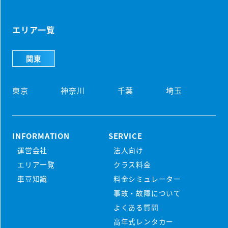
エリア一覧
関東
東京
神奈川
千葉
埼玉
INFORMATION
SERVICE
運営会社
法人向け
初めての方
エリア一覧
クラス料金
マンスリーレンタカーとは
車豆知識
料金シミュレーター
プラン・料金
事故・故障について
配車・引取について
料金シミュレーター
よくある質問
保険/補償について
車種から選ぶ
高年式レンタカー