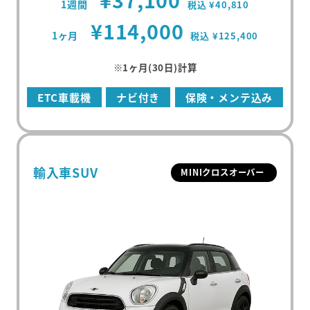
1週間
税込 ¥40,810
マンスリープラン
¥114,000
事故・故障について
軽ミニクラス
1ヶ月
税込 ¥125,400
ウィークリープラン
高年式車両
よくある質問
軽ワゴンクラス
※1ヶ月(30日)計算
長期レンタカー
高年式レンタカー
軽ボックスクラス
エリアから探す
ETC車載機
ナビ付き
保険・メンテ込み
空港配車・引取プラン
軽バンクラス
東京都
法人向け
コンパクトクラス
神奈川県
法人向けレンタカー
輸入車SUV
MINIクロスオーバー
ハイブリッドクラス
千葉県
トヨタハイブリッドクラス
埼玉県
コンパクトミニバンクラス
大分県
ミニバンクラス
トヨタミニバンクラス