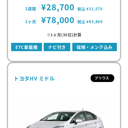
¥28,700
1週間
税込 ¥31,570
¥78,000
1ヶ月
税込 ¥85,800
※1ヶ月(30日)計算
ETC車載機
ナビ付き
保険・メンテ込み
トヨタHV ミドル
プリウス