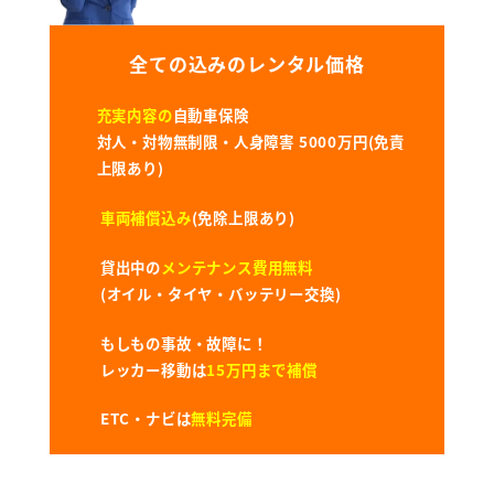
全ての込みのレンタル価格
充実内容の
自動車保険
対人・対物無制限・人身障害 5000万円(免責
上限あり)
車両補償込み
(免除上限あり)
貸出中の
メンテナンス費用無料
(オイル・タイヤ・バッテリー交換)
もしもの事故・故障に！
レッカー移動は
15万円まで補償
ETC・ナビは
無料完備