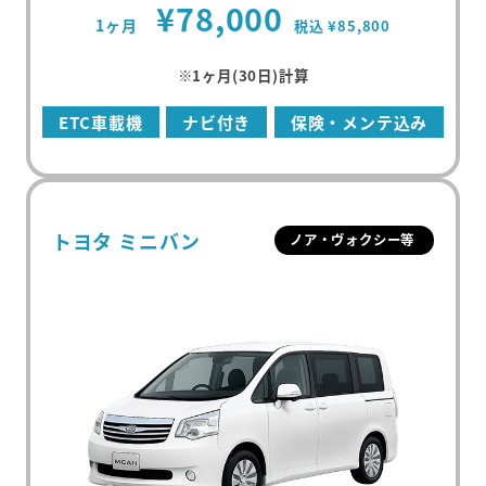
¥78,000
1ヶ月
税込 ¥85,800
※1ヶ月(30日)計算
ETC車載機
ナビ付き
保険・メンテ込み
トヨタ ミニバン
ノア・ヴォクシー等