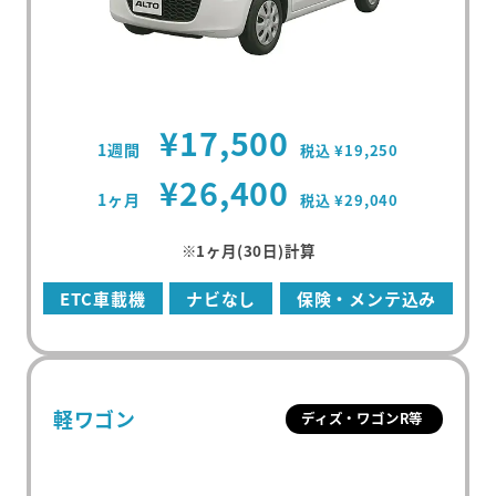
¥17,500
1週間
税込 ¥19,250
¥26,400
1ヶ月
税込 ¥29,040
※1ヶ月(30日)計算
ETC車載機
ナビなし
保険・メンテ込み
軽ワゴン
ディズ・ワゴンR等