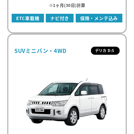
※1ヶ月(30日)計算
ETC車載機
ナビ付き
保険・メンテ込み
SUVミニバン・4WD
デリカ D:5