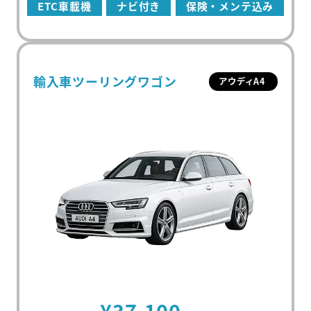
ETC車載機
ナビ付き
保険・メンテ込み
輸入車ツーリングワゴン
アウディA4
初めての方
マンスリーレンタカーとは
プラン・料金
配車・引取について
料金シミュレーター
¥37,100
保険/補償について
車種から選ぶ