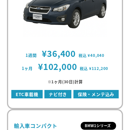
¥36,400
1週間
税込 ¥40,040
¥102,000
1ヶ月
税込 ¥112,200
※1ヶ月(30日)計算
ETC車載機
ナビ付き
保険・メンテ込み
輸入車コンパクト
BMW1シリーズ