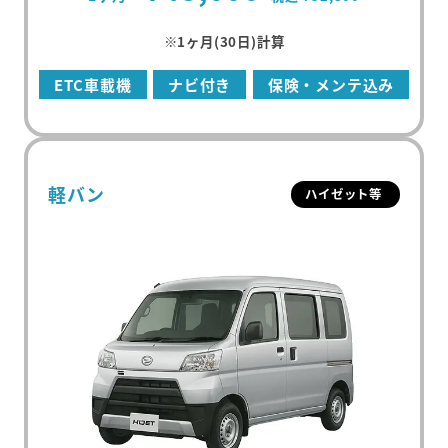
※1ヶ月(30日)計算
ETC車載機
ナビ付き
保険・メンテ込み
軽バン
ハイゼット等