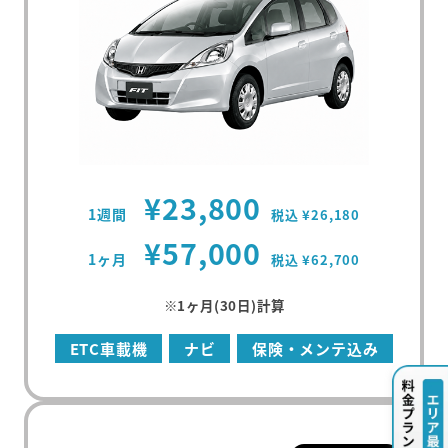
¥23,800
1週間
税込 ¥26,180
¥57,000
1ヶ月
税込 ¥62,700
※1ヶ月(30日)計算
ETC車載機
ナビ
保険・メンテ込み