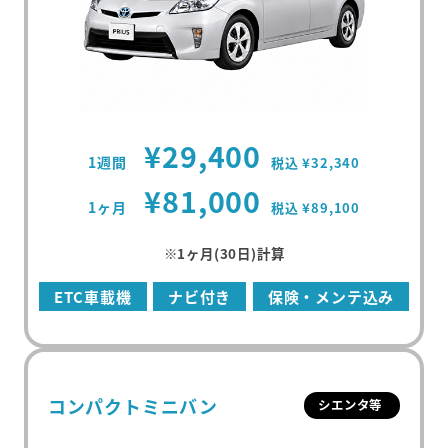
¥29,400
1週間
税込 ¥32,340
¥81,000
1ヶ月
税込 ¥89,100
※1ヶ月(30日)計算
ETC車載機
ナビ付き
保険・メンテ込み
コンパクトミニバン
シエンタ等