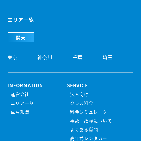
エリア一覧
関東
東京
神奈川
千葉
埼玉
INFORMATION
SERVICE
運営会社
法人向け
初めての方
エリア一覧
クラス料金
マンスリーレンタカーとは
車豆知識
料金シミュレーター
プラン・料金
事故・故障について
配車・引取について
料金シミュレーター
よくある質問
保険/補償について
車種から選ぶ
高年式レンタカー