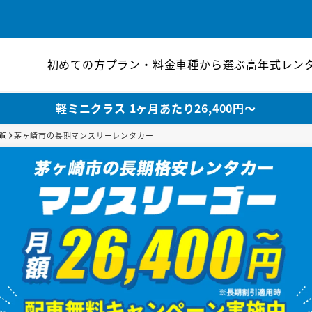
初めての方
プラン・料金
車種から選ぶ
高年式レン
軽ミニクラス 1ヶ月あたり26,400円〜
覧
茅ヶ崎市の長期マンスリーレンタカー