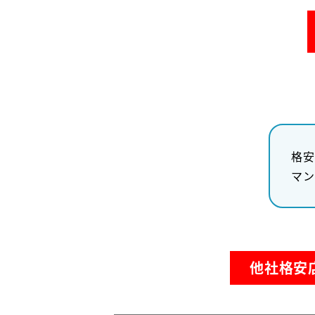
格安
マン
他社格安