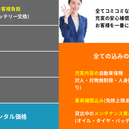
お客様負担
全てコミコミ
ッテリー交換)
充実の安心補
お客様を一番
全ての込み
充実内容の
自動車保険
対人・対物無制限・人身障
り)
車両補償込み
(免除上限あ
貸出中の
メンテナンス費
ンタル価格
(オイル・タイヤ・バッテ