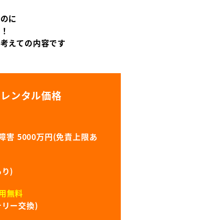
なのに
償！
に考えての内容です
のレンタル価格
害 5000万円(免責上限あ
り)
用無料
リー交換)