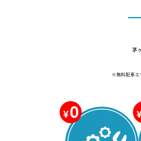
茅
※無料配車エ