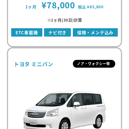
¥78,000
1ヶ月
税込 ¥85,800
※1ヶ月(30日)計算
ETC車載機
ナビ付き
保険・メンテ込み
トヨタ ミニバン
ノア・ヴォクシー等