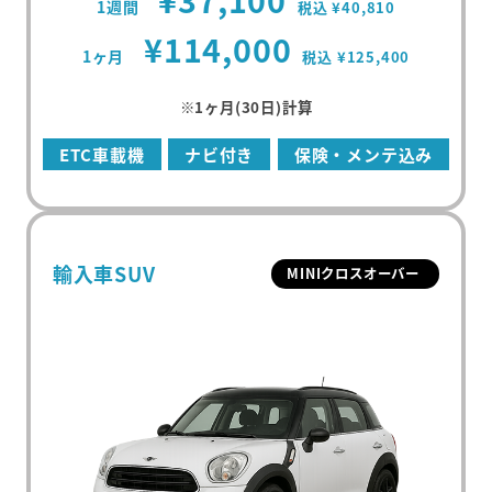
1週間
税込 ¥40,810
マンスリープラン
¥114,000
事故・故障について
軽ミニクラス
1ヶ月
税込 ¥125,400
ウィークリープラン
高年式車両
よくある質問
軽ワゴンクラス
※1ヶ月(30日)計算
長期レンタカー
高年式レンタカー
軽ボックスクラス
エリアから探す
ETC車載機
ナビ付き
保険・メンテ込み
空港配車・引取プラン
軽バンクラス
東京都
法人向け
コンパクトクラス
神奈川県
法人向けレンタカー
輸入車SUV
MINIクロスオーバー
ハイブリッドクラス
千葉県
トヨタハイブリッドクラス
埼玉県
コンパクトミニバンクラス
大分県
ミニバンクラス
トヨタミニバンクラス