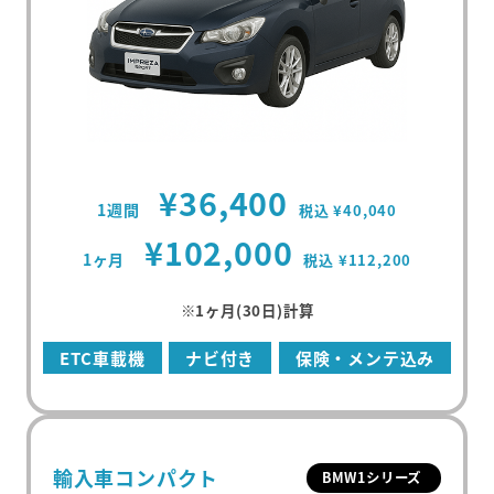
¥36,400
1週間
税込 ¥40,040
¥102,000
1ヶ月
税込 ¥112,200
※1ヶ月(30日)計算
ETC車載機
ナビ付き
保険・メンテ込み
輸入車コンパクト
BMW1シリーズ