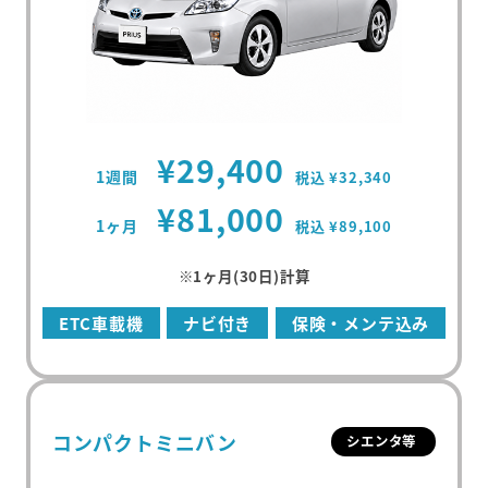
¥29,400
1週間
税込 ¥32,340
¥81,000
1ヶ月
税込 ¥89,100
※1ヶ月(30日)計算
ETC車載機
ナビ付き
保険・メンテ込み
コンパクトミニバン
シエンタ等