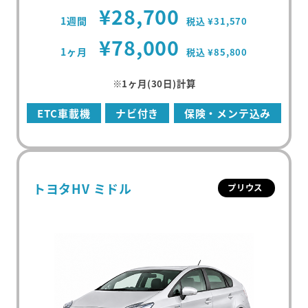
¥28,700
1週間
税込 ¥31,570
¥78,000
1ヶ月
税込 ¥85,800
※1ヶ月(30日)計算
ETC車載機
ナビ付き
保険・メンテ込み
トヨタHV ミドル
プリウス