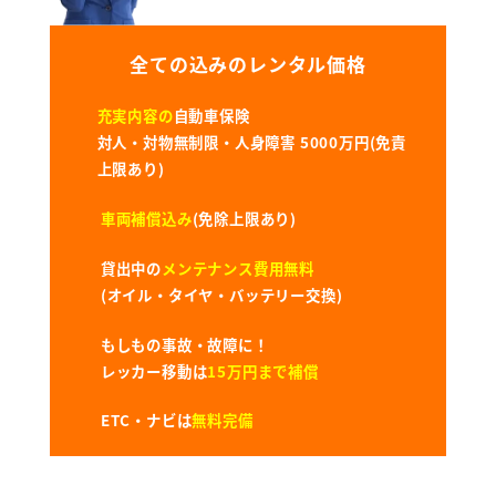
全ての込みのレンタル価格
充実内容の
自動車保険
対人・対物無制限・人身障害 5000万円(免責
上限あり)
車両補償込み
(免除上限あり)
貸出中の
メンテナンス費用無料
(オイル・タイヤ・バッテリー交換)
もしもの事故・故障に！
レッカー移動は
15万円まで補償
ETC・ナビは
無料完備