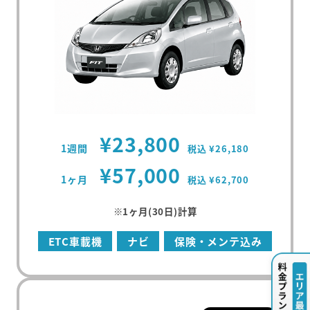
¥23,800
1週間
税込 ¥26,180
¥57,000
1ヶ月
税込 ¥62,700
※1ヶ月(30日)計算
ETC車載機
ナビ
保険・メンテ込み