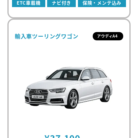
ETC車載機
ナビ付き
保険・メンテ込み
輸入車ツーリングワゴン
アウディA4
初めての方
マンスリーレンタカーとは
プラン・料金
配車・引取について
料金シミュレーター
¥37,100
保険/補償について
車種から選ぶ