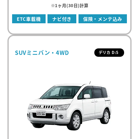
※1ヶ月(30日)計算
ETC車載機
ナビ付き
保険・メンテ込み
SUVミニバン・4WD
デリカ D:5