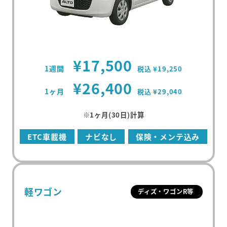
¥17,500
1週間
税込 ¥19,250
¥26,400
1ヶ月
税込 ¥29,040
※1ヶ月(30日)計算
ETC車載機
ナビなし
保険・メンテ込み
軽ワゴン
ディズ・ワゴンR等