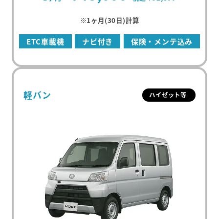
※1ヶ月(30日)計算
ETC車載機
ナビ付き
保険・メンテ込み
軽バン
ハイゼット等