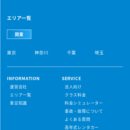
エリア一覧
関東
東京
神奈川
千葉
埼玉
INFORMATION
SERVICE
運営会社
法人向け
初めての方
エリア一覧
クラス料金
マンスリーレンタカーとは
車豆知識
料金シミュレーター
プラン・料金
事故・故障について
配車・引取について
料金シミュレーター
よくある質問
保険/補償について
車種から選ぶ
高年式レンタカー