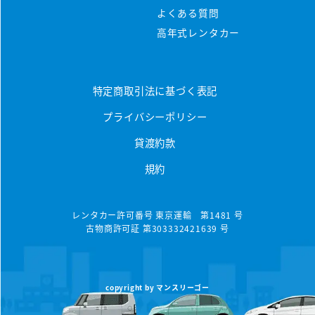
料金シミュレーター
よくある質問
保険/補償について
車種から選ぶ
高年式レンタカー
マンスリープラン
事故・故障について
軽ミニクラス
ウィークリープラン
高年式車両
よくある質問
軽ワゴンクラス
特定商取引法に基づく表記
長期レンタカー
高年式レンタカー
プライバシーポリシー
軽ボックスクラス
エリアから探す
空港配車・引取プラン
貸渡約款
軽バンクラス
東京都
法人向け
規約
コンパクトクラス
神奈川県
法人向けレンタカー
ハイブリッドクラス
千葉県
レンタカー許可番号 東京運輸 第1481 号
古物商許可証 第303332421639 号
トヨタハイブリッドクラス
埼玉県
コンパクトミニバンクラス
大分県
copyright by マンスリーゴー
ミニバンクラス