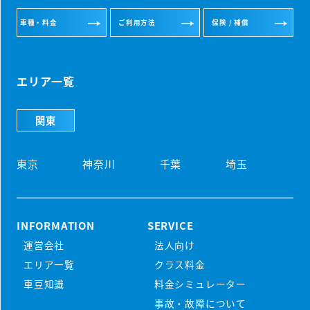
車種・料金
ご利用方法
保険 / 補償
エリア一覧
関東
東京
神奈川
千葉
埼玉
INFORMATION
SERVICE
運営会社
法人向け
初めての方
エリア一覧
クラス料金
マンスリーレンタカーとは
車豆知識
料金シミュレーター
プラン・料金
事故・故障について
配車・引取について