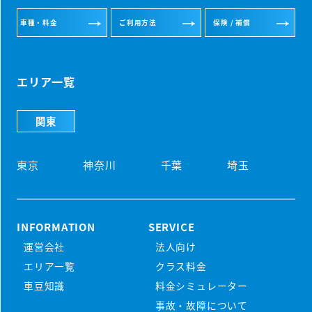
車種・料金
ご利用方法
保険 / 補償
エリア一覧
関東
東京
神奈川
千葉
埼玉
INFORMATION
SERVICE
運営会社
法人向け
初めての方
エリア一覧
クラス料金
マンスリーレンタカーとは
車豆知識
料金シミュレーター
プラン・料金
事故・故障について
配車・引取について