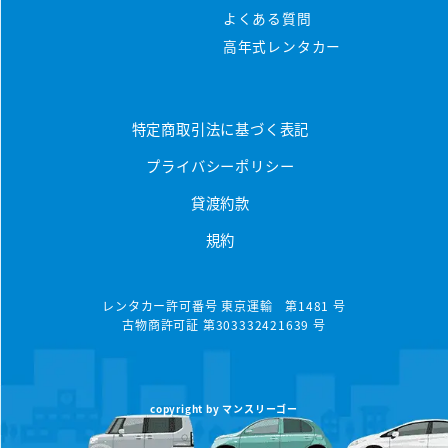
料金シミュレーター
よくある質問
保険/補償について
車種から選ぶ
高年式レンタカー
マンスリープラン
事故・故障について
軽ミニクラス
ウィークリープラン
高年式車両
よくある質問
軽ワゴンクラス
特定商取引法に基づく表記
長期レンタカー
高年式レンタカー
プライバシーポリシー
軽ボックスクラス
エリアから探す
空港配車・引取プラン
貸渡約款
軽バンクラス
東京都
法人向け
規約
コンパクトクラス
神奈川県
法人向けレンタカー
ハイブリッドクラス
千葉県
レンタカー許可番号 東京運輸 第1481 号
古物商許可証 第303332421639 号
トヨタハイブリッドクラス
埼玉県
コンパクトミニバンクラス
大分県
copyright by マンスリーゴー
ミニバンクラス