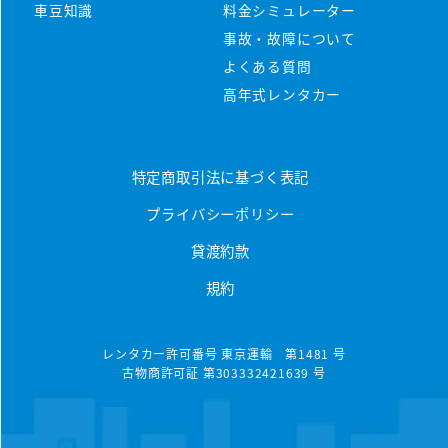
マンスリーレンタカーとは
車豆知識
料金シミュレーター
プラン・料金
事故・故障について
配車・引取について
料金シミュレーター
よくある質問
保険/補償について
車種から選ぶ
高年式レンタカー
マンスリープラン
事故・故障について
軽ミニクラス
ウィークリープラン
高年式車両
よくある質問
軽ワゴンクラス
特定商取引法に基づく表記
長期レンタカー
高年式レンタカー
プライバシーポリシー
軽ボックスクラス
エリアから探す
空港配車・引取プラン
貸渡約款
軽バンクラス
東京都
法人向け
規約
コンパクトクラス
神奈川県
法人向けレンタカー
ハイブリッドクラス
千葉県
レンタカー許可番号 東京運輸 第1481 号
古物商許可証 第303332421639 号
トヨタハイブリッドクラス
埼玉県
コンパクトミニバンクラス
大分県