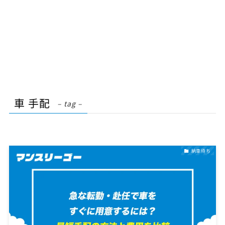
車 手配
– tag –
納車待ち