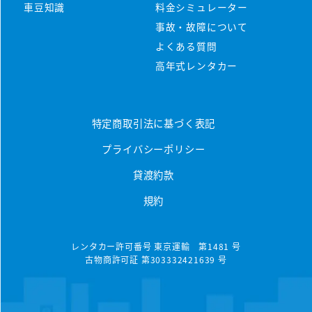
マンスリーレンタカーとは
車豆知識
料金シミュレーター
プラン・料金
事故・故障について
配車・引取について
料金シミュレーター
よくある質問
保険/補償について
車種から選ぶ
高年式レンタカー
マンスリープラン
事故・故障について
軽ミニクラス
ウィークリープラン
高年式車両
よくある質問
軽ワゴンクラス
特定商取引法に基づく表記
長期レンタカー
高年式レンタカー
プライバシーポリシー
軽ボックスクラス
エリアから探す
空港配車・引取プラン
貸渡約款
軽バンクラス
東京都
法人向け
規約
コンパクトクラス
神奈川県
法人向けレンタカー
ハイブリッドクラス
千葉県
レンタカー許可番号 東京運輸 第1481 号
古物商許可証 第303332421639 号
トヨタハイブリッドクラス
埼玉県
コンパクトミニバンクラス
大分県