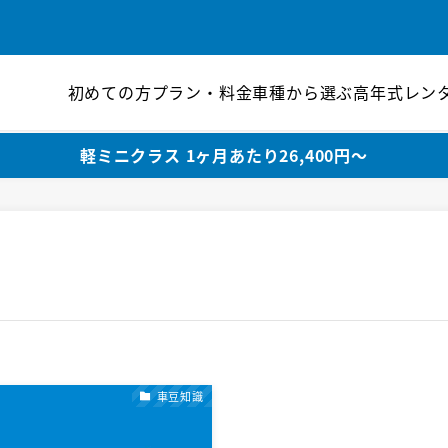
初めての方
プラン・料金
車種から選ぶ
高年式レン
軽ミニクラス 1ヶ月あたり26,400円〜
車豆知識