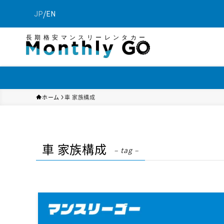
/
JP
EN
長期格安マンスリーレンタカー
ホーム
車 家族構成
車 家族構成
– tag –