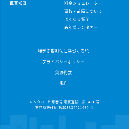
マンスリーレンタカーとは
車豆知識
料金シミュレーター
プラン・料金
事故・故障について
配車・引取について
料金シミュレーター
よくある質問
保険/補償について
車種から選ぶ
高年式レンタカー
マンスリープラン
事故・故障について
軽ミニクラス
ウィークリープラン
高年式車両
よくある質問
軽ワゴンクラス
特定商取引法に基づく表記
長期レンタカー
高年式レンタカー
プライバシーポリシー
軽ボックスクラス
エリアから探す
空港配車・引取プラン
貸渡約款
軽バンクラス
東京都
法人向け
規約
コンパクトクラス
神奈川県
法人向けレンタカー
ハイブリッドクラス
千葉県
レンタカー許可番号 東京運輸 第1481 号
古物商許可証 第303332421639 号
トヨタハイブリッドクラス
埼玉県
コンパクトミニバンクラス
大分県