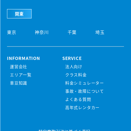
関東
東京
神奈川
千葉
埼玉
INFORMATION
SERVICE
運営会社
法人向け
初めての方
エリア一覧
クラス料金
マンスリーレンタカーとは
車豆知識
料金シミュレーター
プラン・料金
事故・故障について
配車・引取について
料金シミュレーター
よくある質問
保険/補償について
車種から選ぶ
高年式レンタカー
マンスリープラン
事故・故障について
軽ミニクラス
ウィークリープラン
高年式車両
よくある質問