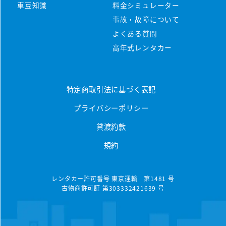
マンスリーレンタカーとは
車豆知識
料金シミュレーター
プラン・料金
事故・故障について
配車・引取について
料金シミュレーター
よくある質問
保険/補償について
車種から選ぶ
高年式レンタカー
マンスリープラン
事故・故障について
軽ミニクラス
ウィークリープラン
高年式車両
よくある質問
軽ワゴンクラス
特定商取引法に基づく表記
長期レンタカー
高年式レンタカー
プライバシーポリシー
軽ボックスクラス
エリアから探す
空港配車・引取プラン
貸渡約款
軽バンクラス
東京都
法人向け
規約
コンパクトクラス
神奈川県
法人向けレンタカー
ハイブリッドクラス
千葉県
レンタカー許可番号 東京運輸 第1481 号
古物商許可証 第303332421639 号
トヨタハイブリッドクラス
埼玉県
コンパクトミニバンクラス
大分県