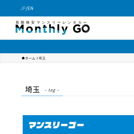
/
JP
EN
長期格安マンスリーレンタカー
ホーム
埼玉
埼玉
– tag –