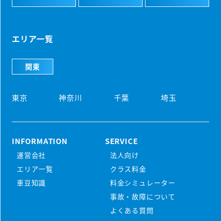
エリア一覧
関東
東京
神奈川
千葉
埼玉
INFORMATION
SERVICE
運営会社
法人向け
初めての方
エリア一覧
クラス料金
マンスリーレンタカーとは
車豆知識
料金シミュレーター
プラン・料金
事故・故障について
配車・引取について
よくある質問
料金シミュレーター