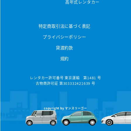
保険/補償について
車種から選ぶ
高年式レンタカー
マンスリープラン
事故・故障について
軽ミニクラス
ウィークリープラン
高年式車両
よくある質問
軽ワゴンクラス
特定商取引法に基づく表記
長期レンタカー
高年式レンタカー
プライバシーポリシー
軽ボックスクラス
エリアから探す
空港配車・引取プラン
貸渡約款
軽バンクラス
東京都
法人向け
規約
コンパクトクラス
神奈川県
法人向けレンタカー
ハイブリッドクラス
千葉県
レンタカー許可番号 東京運輸 第1481 号
古物商許可証 第303332421639 号
トヨタハイブリッドクラス
埼玉県
コンパクトミニバンクラス
大分県
copyright by マンスリーゴー
ミニバンクラス
トヨタミニバンクラス