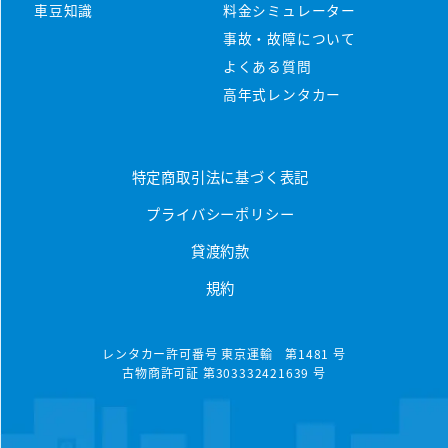
マンスリーレンタカーとは
車豆知識
料金シミュレーター
プラン・料金
事故・故障について
配車・引取について
料金シミュレーター
よくある質問
保険/補償について
車種から選ぶ
高年式レンタカー
マンスリープラン
事故・故障について
軽ミニクラス
ウィークリープラン
高年式車両
よくある質問
軽ワゴンクラス
特定商取引法に基づく表記
長期レンタカー
高年式レンタカー
プライバシーポリシー
軽ボックスクラス
エリアから探す
空港配車・引取プラン
貸渡約款
軽バンクラス
東京都
法人向け
規約
コンパクトクラス
神奈川県
法人向けレンタカー
ハイブリッドクラス
千葉県
レンタカー許可番号 東京運輸 第1481 号
古物商許可証 第303332421639 号
トヨタハイブリッドクラス
埼玉県
コンパクトミニバンクラス
大分県