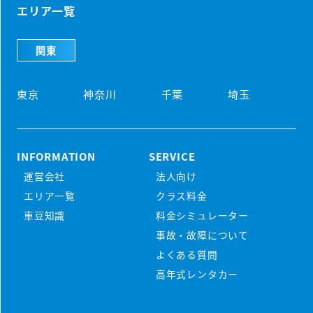
エリア一覧
関東
東京
神奈川
千葉
埼玉
INFORMATION
SERVICE
運営会社
法人向け
初めての方
エリア一覧
クラス料金
マンスリーレンタカーとは
車豆知識
料金シミュレーター
プラン・料金
事故・故障について
配車・引取について
料金シミュレーター
よくある質問
保険/補償について
車種から選ぶ
高年式レンタカー
マンスリープラン
事故・故障について
軽ミニクラス